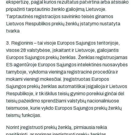
ekspertizę, pagal kurios rezultatus patvirtina arba atsisako
pripažinti tarptautinio ženklo galiojimą Lietuvoje.
Tarptautinės registracijos savininko teisės ginamos
Lietuvos Respublikos prekių ženklų įstatymo nustatyta
tvarka
3. Regioninis – tai visoje Europos Sąjungos teritorijoje,
visose 28 valstybėse, įskaitant ir Lietuvoje, galiojantis
Europos Sąjungos prekių ženklas. Ženklas registruojamas
ES agentūroje Europos Sąjungos intelektinės nuosavybės
tarnyboje, vykdoma vieninga registracinė procedūra ir
mokami vieningi mokesčiai. Įregistruotas Europos
Sąjungos prekių ženklas automatiškai įsigalioja ir Lietuvos
Respublikoje, ir tik iškilus teisių gynimo poreikiui ginčai dėl
teisių pažeidimo sprendžiami valstybių nacionaliniuose
teismuose, kurie vykdo Europos Sąjungos prekių ženklų
teismų funkcijas.
Norint įregistruoti prekių ženklą, pirmiausia reikia
pasitikrinti, ar norimas įregistruoti prekių ženklas