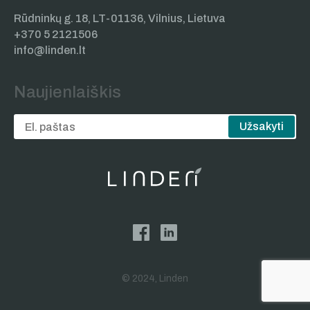
Rūdninkų g. 18, LT-01136, Vilnius, Lietuva
+370 5 2121506
info@linden.lt
Naujienlaiškis
Užsakyti
© 2024, Linden