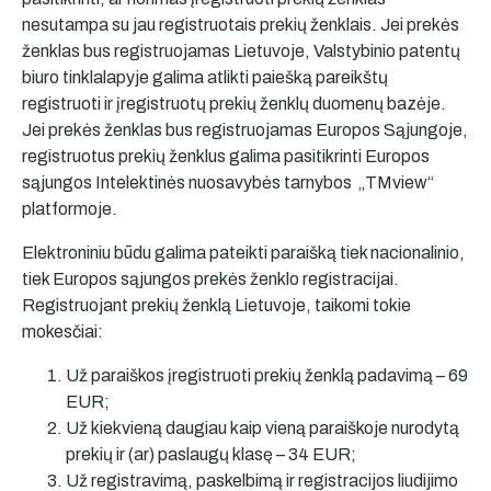
nesutampa su jau registruotais prekių ženklais. Jei prekės
ženklas bus registruojamas Lietuvoje, Valstybinio patentų
biuro tinklalapyje galima atlikti paiešką pareikštų
registruoti ir įregistruotų prekių ženklų duomenų bazėje.
Jei prekės ženklas bus registruojamas Europos Sąjungoje,
registruotus prekių ženklus galima pasitikrinti Europos
sąjungos Intelektinės nuosavybės tarnybos „TMview“
platformoje.
Elektroniniu būdu galima pateikti paraišką tiek nacionalinio,
tiek Europos sąjungos prekės ženklo registracijai.
Registruojant prekių ženklą Lietuvoje, taikomi tokie
mokesčiai:
Už paraiškos įregistruoti prekių ženklą padavimą – 69
EUR;
Už kiekvieną daugiau kaip vieną paraiškoje nurodytą
prekių ir (ar) paslaugų klasę – 34 EUR;
Už registravimą, paskelbimą ir registracijos liudijimo