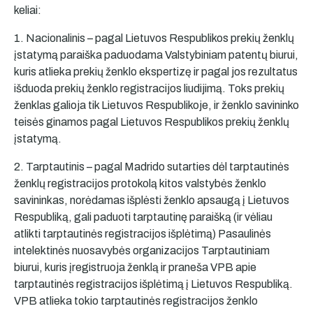
keliai:
1. Nacionalinis – pagal Lietuvos Respublikos prekių ženklų
įstatymą paraiška paduodama Valstybiniam patentų biurui,
kuris atlieka prekių ženklo ekspertizę ir pagal jos rezultatus
išduoda prekių ženklo registracijos liudijimą. Toks prekių
ženklas galioja tik Lietuvos Respublikoje, ir ženklo savininko
teisės ginamos pagal Lietuvos Respublikos prekių ženklų
įstatymą.
2. Tarptautinis – pagal Madrido sutarties dėl tarptautinės
ženklų registracijos protokolą kitos valstybės ženklo
savininkas, norėdamas išplėsti ženklo apsaugą į Lietuvos
Respubliką, gali paduoti tarptautinę paraišką (ir vėliau
atlikti tarptautinės registracijos išplėtimą) Pasaulinės
intelektinės nuosavybės organizacijos Tarptautiniam
biurui, kuris įregistruoja ženklą ir praneša VPB apie
tarptautinės registracijos išplėtimą į Lietuvos Respubliką.
VPB atlieka tokio tarptautinės registracijos ženklo